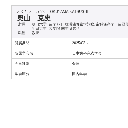
オクヤマ カツシ
OKUYAMA KATSUSHI
奥山 克史
所属
朝日大学 歯学部 口腔機能修復学講座 歯科保存学（歯冠
朝日大学 大学院 歯学研究科
職種
教授
所属期間
2025/03～
所属学会名
日本歯科色彩学会
会員種別
会員
学会区分
国内学会