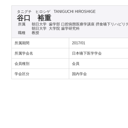
タニグチ ヒロシゲ
TANIGUCHI HIROSHIGE
谷口 裕重
所属
朝日大学 歯学部 口腔病態医療学講座 摂食嚥下リハビリ
朝日大学 大学院 歯学研究科
職種
教授
所属期間
2017/01
所属学会名
日本嚥下医学学会
会員種別
会員
学会区分
国内学会