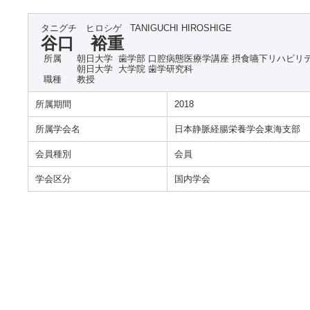
タニグチ ヒロシゲ
TANIGUCHI HIROSHIGE
谷口 裕重
所属
朝日大学 歯学部 口腔病態医療学講座 摂食嚥下リハビリ
朝日大学 大学院 歯学研究科
職種
教授
所属期間
2018
所属学会名
日本静脈経腸栄養学会東海支部
会員種別
会員
学会区分
国内学会