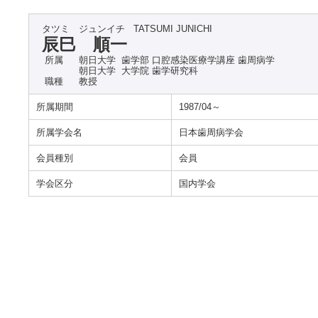
タツミ ジュンイチ
TATSUMI JUNICHI
辰巳 順一
所属
朝日大学 歯学部 口腔感染医療学講座 歯周病学
朝日大学 大学院 歯学研究科
職種
教授
所属期間
1987/04～
所属学会名
日本歯周病学会
会員種別
会員
学会区分
国内学会