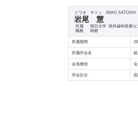
イワオ サトシ
IWAO SATOSIH
岩尾 慧
所属
朝日大学 医科歯科医療セ
職種
助教
所属期間
2
所属学会名
岐
会員種別
会
学会区分
国