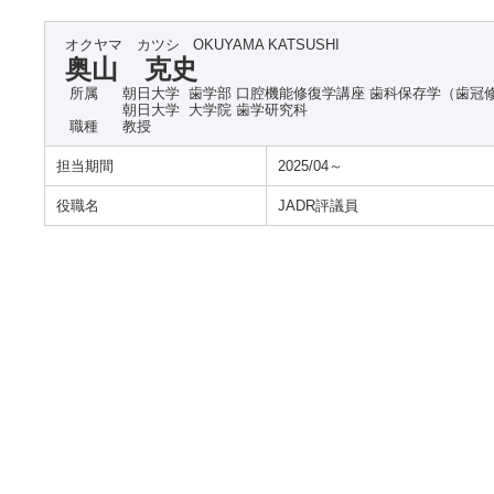
オクヤマ カツシ
OKUYAMA KATSUSHI
奥山 克史
所属
朝日大学 歯学部 口腔機能修復学講座 歯科保存学（歯冠
朝日大学 大学院 歯学研究科
職種
教授
担当期間
2025/04～
役職名
JADR評議員