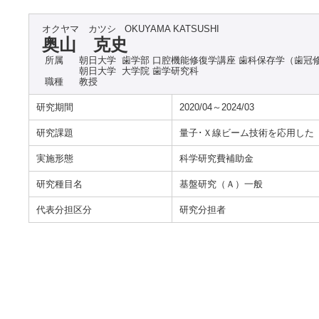
オクヤマ カツシ
OKUYAMA KATSUSHI
奥山 克史
所属
朝日大学 歯学部 口腔機能修復学講座 歯科保存学（歯冠
朝日大学 大学院 歯学研究科
職種
教授
研究期間
2020/04～2024/03
研究課題
量子･Ｘ線ビーム技術を応用した
実施形態
科学研究費補助金
研究種目名
基盤研究（Ａ）一般
代表分担区分
研究分担者