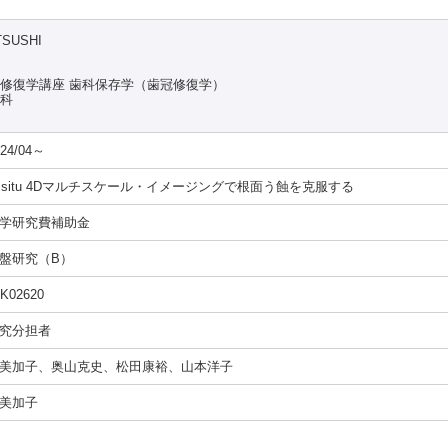
TSUSHI
能修復学講座 歯科保存学（歯冠修復学）
究科
024/04～
n situ 4Dマルチスケール・イメージングで根面う蝕を克服する
学研究費補助金
盤研究（B）
4K02620
究分担者
美加子、奥山克史、松田康裕、山本洋子
美加子