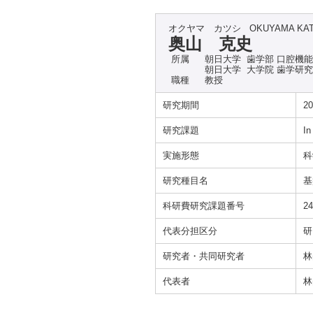
オクヤマ カツシ
OKUYAMA KA
奥山 克史
所属
朝日大学 歯学部 口腔機
朝日大学 大学院 歯学研
職種
教授
研究期間
2
研究課題
I
実施形態
科
研究種目名
基
科研費研究課題番号
2
代表分担区分
研
研究者・共同研究者
林
代表者
林