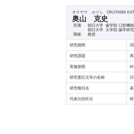
オクヤマ カツシ
OKUYAMA KA
奥山 克史
所属
朝日大学 歯学部 口腔機
朝日大学 大学院 歯学研
職種
教授
研究期間
20
研究課題
再
実施形態
科
研究委託元等の名称
日
研究種目名
基
代表分担区分
研