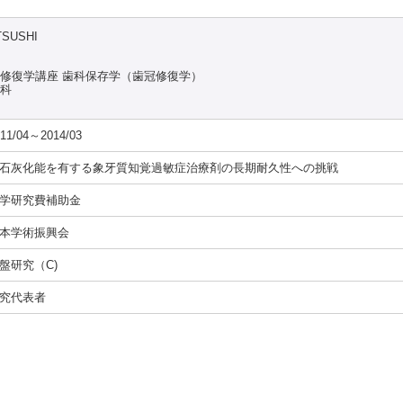
TSUSHI
能修復学講座 歯科保存学（歯冠修復学）
究科
11/04～2014/03
石灰化能を有する象牙質知覚過敏症治療剤の長期耐久性への挑戦
学研究費補助金
本学術振興会
盤研究（C)
究代表者