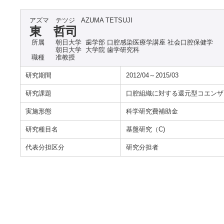
アズマ テツジ
AZUMA TETSUJI
東 哲司
所属
朝日大学 歯学部 口腔感染医療学講座 社会口腔保健学
朝日大学 大学院 歯学研究科
職種
准教授
研究期間
2012/04～2015/03
研究課題
口腔組織に対する還元型コエンザ
実施形態
科学研究費補助金
研究種目名
基盤研究（C)
代表分担区分
研究分担者