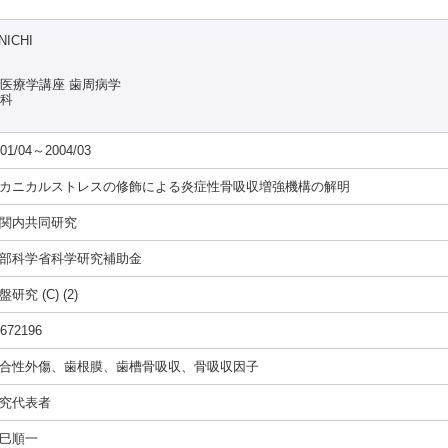
NICHI
染医療学講座 歯周病学
究科
01/04～2004/03
カニカルストレスの修飾による炎症性骨吸収増強機構の解明
関内共同研究
部科学省科学研究補助金
盤研究 (C) (2)
672196
合性外傷、歯根膜、歯槽骨吸収、骨吸収因子
究代表者
巳順一