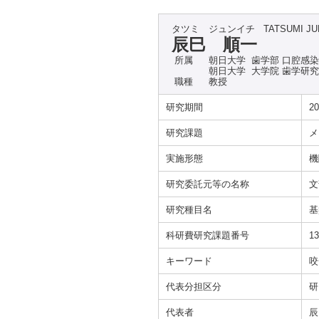
タツミ ジュンイチ
TATSUMI JU
辰巳 順一
所属
朝日大学 歯学部 口腔感
朝日大学 大学院 歯学研
職種
教授
研究期間
20
研究課題
メ
実施形態
機
研究委託元等の名称
文
研究種目名
基
科研費研究課題番号
13
キーワード
咬
代表分担区分
研
代表者
辰