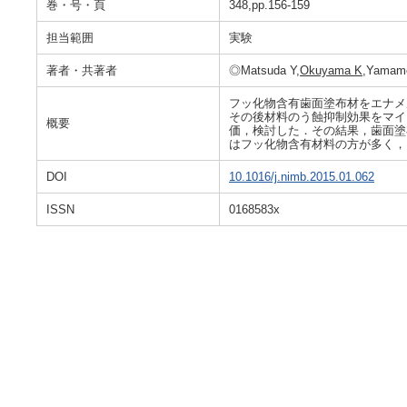
巻・号・頁
348,pp.156-159
担当範囲
実験
著者・共著者
◎Matsuda Y,
Okuyama K
,Yamamo
フッ化物含有歯面塗布材をエナメ
その後材料のう蝕抑制効果をマイク
概要
価，検討した．その結果，歯面塗
はフッ化物含有材料の方が多く，
DOI
10.1016/j.nimb.2015.01.062
ISSN
0168583x