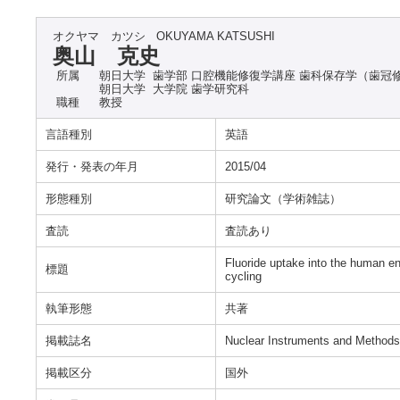
オクヤマ カツシ
OKUYAMA KATSUSHI
奥山 克史
所属
朝日大学 歯学部 口腔機能修復学講座 歯科保存学（歯冠
朝日大学 大学院 歯学研究科
職種
教授
言語種別
英語
発行・発表の年月
2015/04
形態種別
研究論文（学術雑誌）
査読
査読あり
Fluoride uptake into the human en
標題
cycling
執筆形態
共著
掲載誌名
Nuclear Instruments and Methods
掲載区分
国外