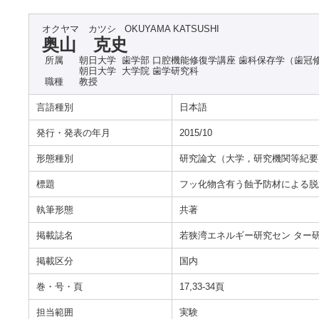
オクヤマ カツシ
OKUYAMA KATSUSHI
奥山 克史
所属
朝日大学 歯学部 口腔機能修復学講座 歯科保存学（歯冠
朝日大学 大学院 歯学研究科
職種
教授
言語種別
日本語
発行・発表の年月
2015/10
形態種別
研究論文（大学，研究機関等紀要
標題
フッ化物含有う蝕予防材による脱灰抑
執筆形態
共著
掲載誌名
若狭湾エネルギー研究セン ター研
掲載区分
国内
巻・号・頁
17,33-34頁
担当範囲
実験