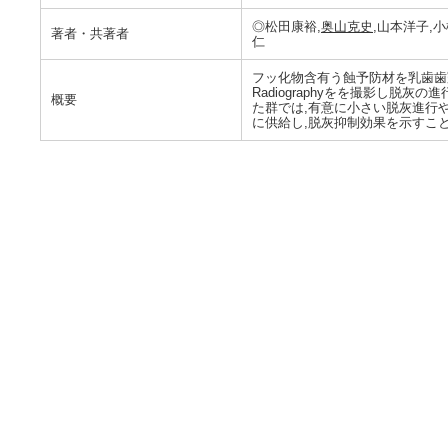
◎松田康裕,
奥山克史
,山本洋子,
著者・共著者
仁
フッ化物含有う蝕予防材を乳歯歯冠に充
Radiographyをを撮影し脱灰
概要
た群では,有意に小さい脱灰進行
に供給し,脱灰抑制効果を示すこ