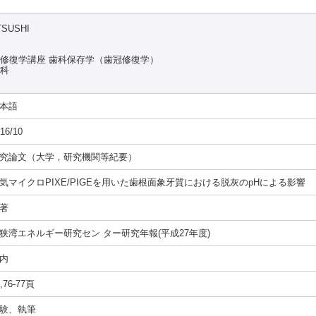
TSUSHI
能修復学講座 歯科保存学（歯冠修復学）
究科
本語
16/10
究論文（大学，研究機関等紀要）
気マイクロPIXE/PIGEを用いた歯根面象牙質における脱灰のpHによる影響
著
狭湾エネルギー研究セン ター研究年報(平成27年度)
内
,76-77頁
験、執筆