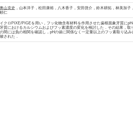
奥山克史
，山本洋子，松田康裕，八木香子，安田啓介，鈴木耕拓，林美加子
頼仁
イクロPIXE/PIGEを用い，フッ化物含有材料を作用させた歯根面象牙質に
牙質におけるカルシウムおよびフッ素濃度の変化を検討した．その結果，取
の間には負の相関を確認し，pHの値に関係なく一定量以上のフッ素取り込み
唆された．