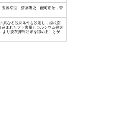
，玉置幸道，斎藤隆史，能町正治，菅
pHの異なる脱灰条件を設定し，歯根面
り込まれたフッ素量とカルシウム喪失
により脱灰抑制効果を認めることが