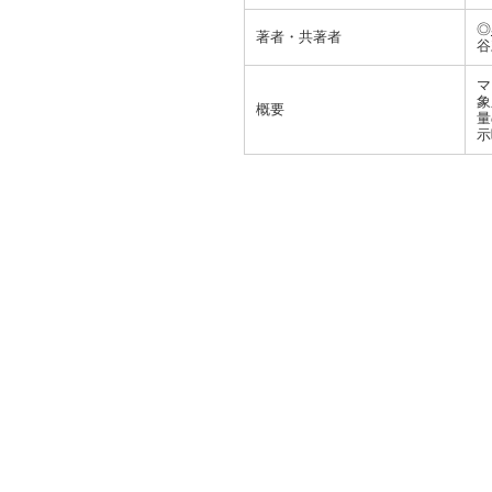
◎
著者・共著者
谷
マ
象
概要
量
示