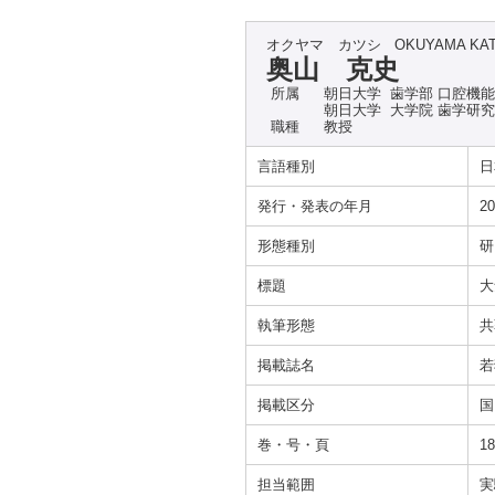
オクヤマ カツシ
OKUYAMA KA
奥山 克史
所属
朝日大学 歯学部 口腔機
朝日大学 大学院 歯学研
職種
教授
言語種別
日
発行・発表の年月
20
形態種別
研
標題
大
執筆形態
共
掲載誌名
若
掲載区分
国
巻・号・頁
18
担当範囲
実