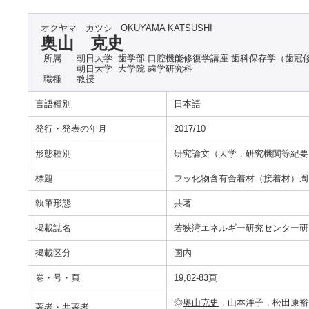
オクヤマ カツシ
OKUYAMA KATSUSHI
奥山 克史
所属
朝日大学 歯学部 口腔機能修復学講座 歯科保存学（歯冠
朝日大学 大学院 歯学研究科
職種
教授
言語種別
日本語
発行・発表の年月
2017/10
形態種別
研究論文（大学，研究機関等紀要
標題
フッ化物含有合着材（接着材）周
執筆形態
共著
掲載誌名
若狭湾エネルギー研究センター研
掲載区分
国内
巻・号・頁
19,82-83頁
◎
奥山克史
，山本洋子，松田康裕
著者・共著者