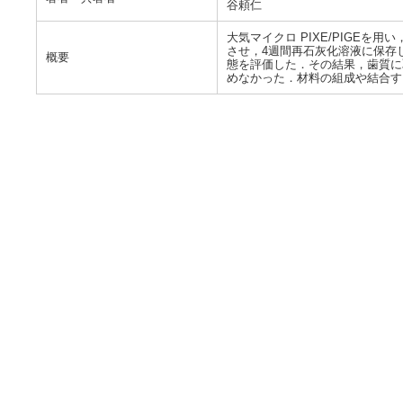
谷頼仁
大気マイクロ PIXE/PIGE
させ，4週間再石灰化溶液に保存
概要
態を評価した．その結果，歯質に
めなかった．材料の組成や結合す