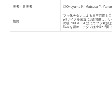
著者・共著者
◎
Okuyama K
, Matsuda Y, Yamam
フッ化チタンによる局所応用を目
pHサイクル装置に8週間供し、サイ
概要
の後PIXE/PIGE法にてフッ素
込みを認め、チタンはpH4〜6間