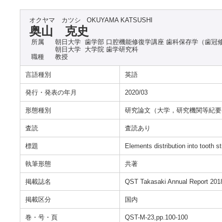
オクヤマ カツシ
OKUYAMA KATSUSHI
奥山 克史
所属
朝日大学 歯学部 口腔機能修復学講座 歯科保存学（歯冠
朝日大学 大学院 歯学研究科
職種
教授
言語種別
英語
発行・発表の年月
2020/03
形態種別
研究論文（大学，研究機関等紀要
査読
査読あり
標題
Elements distribution into tooth st
執筆形態
共著
掲載誌名
QST Takasaki Annual Report 201
掲載区分
国内
巻・号・頁
QST-M-23,pp.100-100