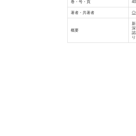
巻・号・頁
40
著者・共著者
◎
新
深
概要
認
り