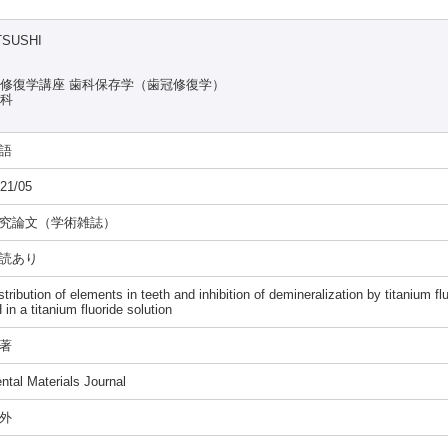
TSUSHI
能修復学講座 歯科保存学（歯冠修復学）
究科
語
21/05
究論文（学術雑誌）
読あり
stribution of elements in teeth and inhibition of demineralization by titanium f
 in a titanium fluoride solution
著
ntal Materials Journal
外