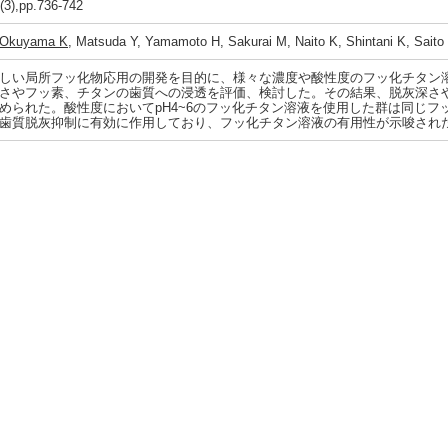
(3),pp.736-742
Okuyama K
, Matsuda Y, Yamamoto H, Sakurai M, Naito K, Shintani K, Saito
しい局所フッ化物応用の開発を目的に、様々な濃度や酸性度のフッ化チタン
さやフッ素、チタンの歯質への浸透を評価、検討した。その結果、脱灰深さ
められた。酸性度においてpH4~6のフッ化チタン溶液を使用した群は同じ
歯質脱灰抑制に有効に作用しており、フッ化チタン溶液の有用性が示唆され