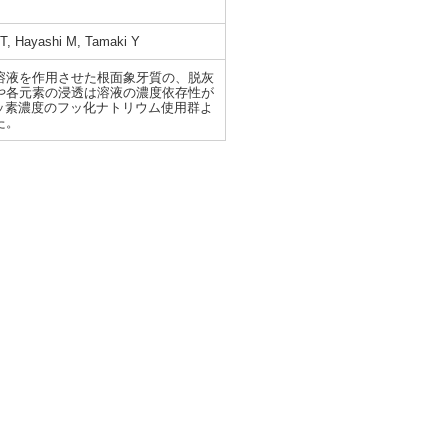
 T, Hayashi M, Tamaki Y
溶液を作用させた根面象牙質の、脱灰
や各元素の浸透は溶液の濃度依存性が
フッ素濃度のフッ化ナトリウム使用群よ
た。