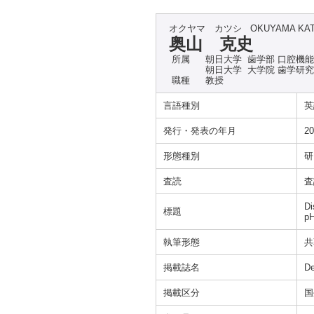
オクヤマ カツシ
OKUYAMA KA
奥山 克史
所属
朝日大学 歯学部 口腔機
朝日大学 大学院 歯学研
職種
教授
言語種別
英
発行・発表の年月
20
形態種別
研
査読
査
Di
標題
pH
執筆形態
共
掲載誌名
De
掲載区分
国