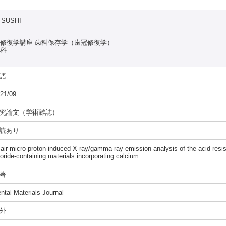
TSUSHI
能修復学講座 歯科保存学（歯冠修復学）
究科
語
21/09
究論文（学術雑誌）
読あり
-air micro-proton-induced X-ray/gamma-ray emission analysis of the acid resist
uoride-containing materials incorporating calcium
著
ntal Materials Journal
外