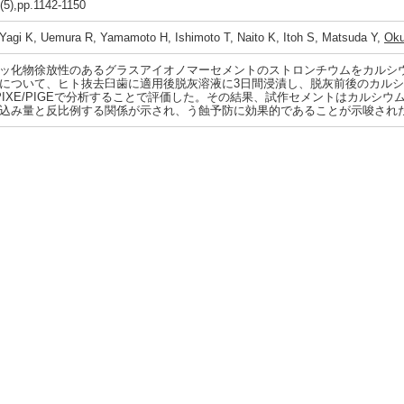
(5),pp.1142-1150
agi K, Uemura R, Yamamoto H, Ishimoto T, Naito K, Itoh S, Matsuda Y,
Ok
ッ化物徐放性のあるグラスアイオノマーセメントのストロンチウムをカルシ
について、ヒト抜去臼歯に適用後脱灰溶液に3日間浸漬し、脱灰前後のカル
PIXE/PIGEで分析することで評価した。その結果、試作セメントはカルシ
込み量と反比例する関係が示され、う蝕予防に効果的であることが示唆され