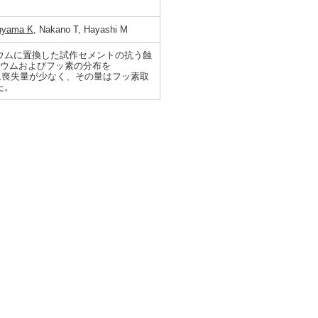
uyama K
, Nakano T, Hayashi M
ウムに置換した試作セメントの抗う蝕
シウムおよびフッ素の分布を
ウム喪失量が少なく、その量はフッ素取
た。