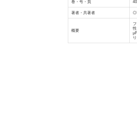
巻・号・頁
40
著者・共著者
◎Y
フ
性
概要
µ
り