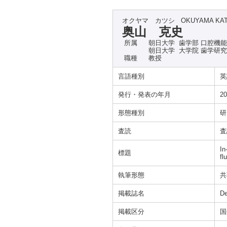
オクヤマ カツシ
OKUYAMA KA
奥山 克史
所属
朝日大学 歯学部 口腔機
朝日大学 大学院 歯学研
職種
教授
言語種別
英
発行・発表の年月
20
形態種別
研
査読
査
In
標題
fl
執筆形態
共
掲載誌名
De
掲載区分
国