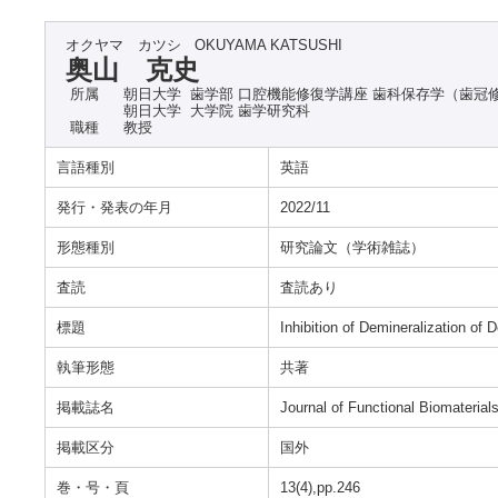
オクヤマ カツシ
OKUYAMA KATSUSHI
奥山 克史
所属
朝日大学 歯学部 口腔機能修復学講座 歯科保存学（歯冠
朝日大学 大学院 歯学研究科
職種
教授
言語種別
英語
発行・発表の年月
2022/11
形態種別
研究論文（学術雑誌）
査読
査読あり
標題
Inhibition of Demineralization of 
執筆形態
共著
掲載誌名
Journal of Functional Biomaterial
掲載区分
国外
巻・号・頁
13(4),pp.246