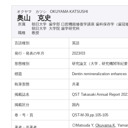
オクヤマ カツシ
OKUYAMA KATSUSHI
奥山 克史
所属
朝日大学 歯学部 口腔機能修復学講座 歯科保存学（歯冠
朝日大学 大学院 歯学研究科
職種
教授
言語種別
英語
発行・発表の年月
2023/03
形態種別
研究論文（大学，研究機関等紀要
標題
Dentin remineralization enhances
執筆形態
共著
掲載誌名
QST Takasaki Annual Report 202
掲載区分
国内
巻・号・頁
QST-M-39,pp.105-105
◎Matsuda Y,
Okuyama K
, Yamam
著者・共著者