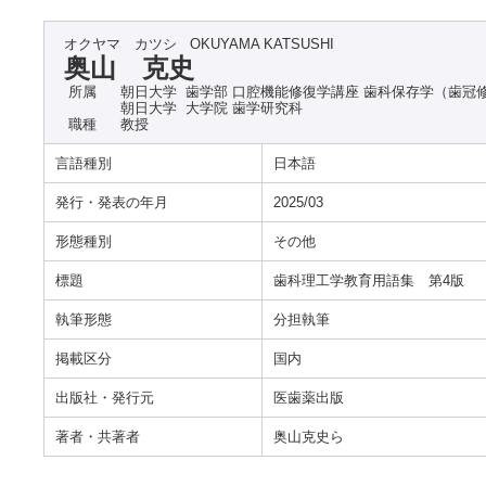
オクヤマ カツシ
OKUYAMA KATSUSHI
奥山 克史
所属
朝日大学 歯学部 口腔機能修復学講座 歯科保存学（歯冠
朝日大学 大学院 歯学研究科
職種
教授
言語種別
日本語
発行・発表の年月
2025/03
形態種別
その他
標題
歯科理工学教育用語集 第4版
執筆形態
分担執筆
掲載区分
国内
出版社・発行元
医歯薬出版
著者・共著者
奥山克史ら