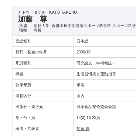
カトウ タケル
KATO TAKERU
加藤 尊
所属
朝日大学 保健医療学部健康スポーツ科学科 スポーツ科学
職種
教授
言語種別
日本語
発行・発表の年月
2006/10
形態種別
研究論文（学術雑誌）
標題
生活習慣病と運動指導
執筆形態
単著
掲載区分
国内
出版社・発行元
日本食品安全協会会誌
巻・号・頁
14(3),16-23頁
著者・共著者
加藤 尊