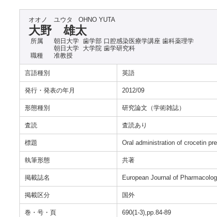
オオノ ユウタ
OHNO YUTA
大野 雄太
所属
朝日大学 歯学部 口腔感染医療学講座 歯科薬理学
朝日大学 大学院 歯学研究科
職種
准教授
言語種別
英語
発行・発表の年月
2012/09
形態種別
研究論文（学術雑誌）
査読
査読あり
標題
Oral administration of crocetin p
執筆形態
共著
掲載誌名
European Journal of Pharmacolo
掲載区分
国外
巻・号・頁
690(1-3),pp.84-89