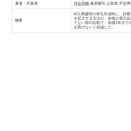
著者・共著者
河合亮輔
,塚原隆司,山賀篤,平岩
ACL再建時の骨孔作成時に、目
を拡大する方法が、術後の骨孔拡
概要
てない群の比較で、術後1年次で
を防げないと結論した。