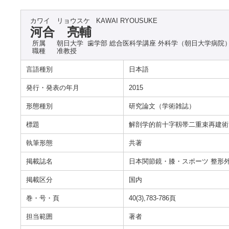
カワイ リョウスケ
KAWAI RYOUSUKE
河合 亮輔
所属
朝日大学 歯学部 総合医科学講座 外科学（朝日大学病院
職種
准教授
言語種別
日本語
発行・発表の年月
2015
形態種別
研究論文（学術雑誌）
標題
解剖学的前十字靱帯二重束再建術
執筆形態
共著
掲載誌名
日本関節鏡・膝・スポーツ 整形
掲載区分
国内
巻・号・頁
40(3),783-786頁
担当範囲
著者