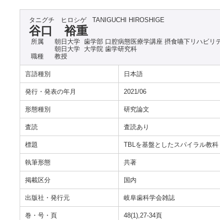
タニグチ ヒロシゲ
TANIGUCHI HIROSHIGE
谷口 裕重
所属
朝日大学 歯学部 口腔病態医療学講座 摂食嚥下リハビリ
朝日大学 大学院 歯学研究科
職種
教授
言語種別
日本語
発行・発表の年月
2021/06
形態種別
研究論文
査読
査読あり
標題
TBLを基盤としたスパイラル教
執筆形態
共著
掲載区分
国内
出版社・発行元
岐阜歯科学会雑誌
巻・号・頁
48(1),27-34頁