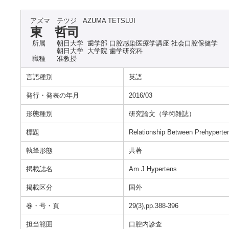
アズマ テツジ
AZUMA TETSUJI
東 哲司
所属
朝日大学 歯学部 口腔感染医療学講座 社会口腔保健学
朝日大学 大学院 歯学研究科
職種
准教授
言語種別
英語
発行・発表の年月
2016/03
形態種別
研究論文（学術雑誌）
標題
Relationship Between Prehyperte
執筆形態
共著
掲載誌名
Am J Hypertens
掲載区分
国外
巻・号・頁
29(3),pp.388-396
担当範囲
口腔内診査