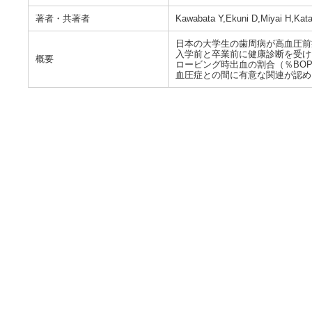
著者・共著者
Kawabata Y,Ekuni D,Miyai H,Kata
日本の大学生の歯周病が高血圧前
入学前と卒業前に健康診断を受けた学生(n=
概要
ロービング時出血の割合（％BO
血圧症との間に有意な関連が認め