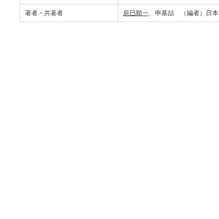
著者・共著者
辰巳順一
、申基喆 （編者）日本