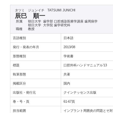
タツミ ジュンイチ
TATSUMI JUNICHI
辰巳 順一
所属
朝日大学 歯学部 口腔感染医療学講座 歯周病学
朝日大学 大学院 歯学研究科
職種
教授
言語種別
日本語
発行・発表の年月
2013/08
形態種別
学術書
標題
口腔外科ハンドマニュアル'13
執筆形態
共著
掲載区分
国内
出版社・発行元
クインテッセンス出版
巻・号・頁
61-67頁
担当範囲
インプラント周囲炎の問題とそ対