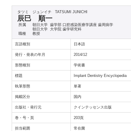
タツミ ジュンイチ
TATSUMI JUNICHI
辰巳 順一
所属
朝日大学 歯学部 口腔感染医療学講座 歯周病学
朝日大学 大学院 歯学研究科
職種
教授
言語種別
日本語
発行・発表の年月
2014/12
形態種別
学術書
標題
Implant Dentistry Encyclopedia
執筆形態
単著
掲載区分
国内
出版社・発行元
クインテッセンス出版
巻・号・頁
203頁
担当範囲
常在菌