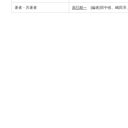
著者・共著者
辰巳順一
(編者)田中收、嶋田淳