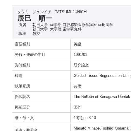
タツミ ジュンイチ
TATSUMI JUNICHI
辰巳 順一
所属
朝日大学 歯学部 口腔感染医療学講座 歯周病学
朝日大学 大学院 歯学研究科
職種
教授
言語種別
英語
発行・発表の年月
1991/01
形態種別
研究論文
標題
Guided Tissue Regeneration Usin
執筆形態
共著
掲載誌名
The Bulletin of Kanagawa Dentak
掲載区分
国外
巻・号・頁
19(1),pp.3-10
Masato Minabe,Toshiro Kodama,Ha
著者・共著者