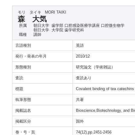
モリ タイキ
MORI TAIKI
森 大気
所属
朝日大学 歯学部 口腔感染医療学講座 口腔微生物学
朝日大学 大学院 歯学研究科
職種
講師
言語種別
英語
発行・発表の年月
2010/12
形態種別
研究論文（学術雑誌）
査読
査読あり
標題
Covalent binding of tea catechins t
執筆形態
共著
掲載誌名
Bioscience,Biotechnology, and B
掲載区分
国外
巻・号・頁
74(12),pp.2451-2456