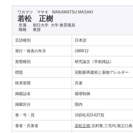
ワカマツ マサキ
WAKAMATSU MASAKI
若松 正樹
所属
朝日大学 大学 教育職員
職種
教授
言語種別
日本語
発行・発表の年月
1989/12
形態種別
研究論文（学術雑誌）
標題
冠動脈再建術と薬物アレルギー
執筆形態
共著
掲載誌名
循環制御
掲載区分
国内
巻・号・頁
10(04),623-627頁
著者・共著者
若松正樹
,北村豊,三宅均,堀之口典