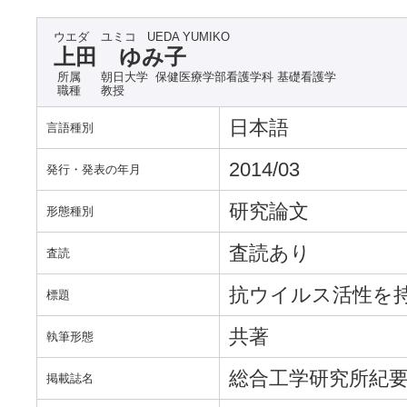
ウエダ ユミコ
UEDA YUMIKO
上田 ゆみ子
所属
朝日大学 保健医療学部看護学科 基礎看護学
職種
教授
日本語
言語種別
2014/03
発行・発表の年月
研究論文
形態種別
査読あり
査読
抗ウイルス活性を
標題
共著
執筆形態
総合工学研究所紀
掲載誌名