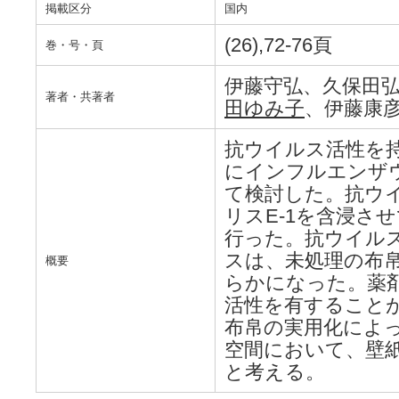
掲載区分
国内
(26),72-76頁
巻・号・頁
伊藤守弘、久保田
著者・共著者
田ゆみ子
、伊藤康
抗ウイルス活性を
にインフルエンザ
て検討した。抗ウ
リスE-1を含浸さ
行った。抗ウイル
スは、未処理の布帛
概要
らかになった。薬剤
活性を有すること
布帛の実用化によ
空間において、壁
と考える。