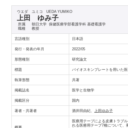
ウエダ ユミコ
UEDA YUMIKO
上田 ゆみ子
所属
朝日大学 保健医療学部看護学科 基礎看護学
職種
教授
言語種別
日本語
発行・発表の年月
2022/05
形態種別
研究論文
標題
バイオスキンプレートを用いた医
執筆形態
共著
掲載誌名
医学と生物学
掲載区分
国内
著者・共著者
酒井田由紀、
上田ゆみ子
医療用テープによる皮膚トラブル
れる医療用テープ7種について、
概要