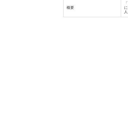
「
概要
に
人