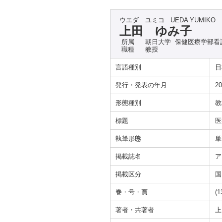
ウエダ ユミコ
UEDA YUMIKO
上田 ゆみ子
所属
朝日大学 保健医療学部看
職種
教授
言語種別
日
発行・発表の年月
20
形態種別
教
標題
医
執筆形態
単
掲載誌名
ア
掲載区分
国
巻・号・頁
(1
著者・共著者
上