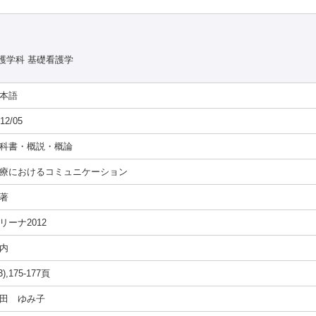
護学科 基礎看護学
本語
12/05
科書・概説・概論
療におけるコミュニケーション
著
リーナ2012
内
3),175-177頁
田 ゆみ子