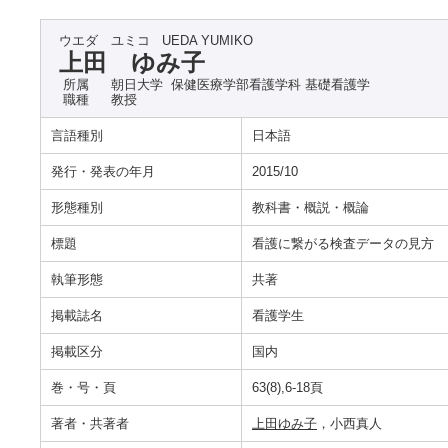
ウエダ ユミコ
UEDA YUMIKO
上田 ゆみ子
所属
朝日大学 保健医療学部看護学科 基礎看護学
職種
教授
言語種別
日本語
発行・発表の年月
2015/10
形態種別
教科書・概説・概論
標題
看護に繋がる検査データの見方
執筆形態
共著
掲載誌名
看護学生
掲載区分
国内
巻・号・頁
63(8),6-18頁
著者・共著者
上田ゆみ子
，小西真人