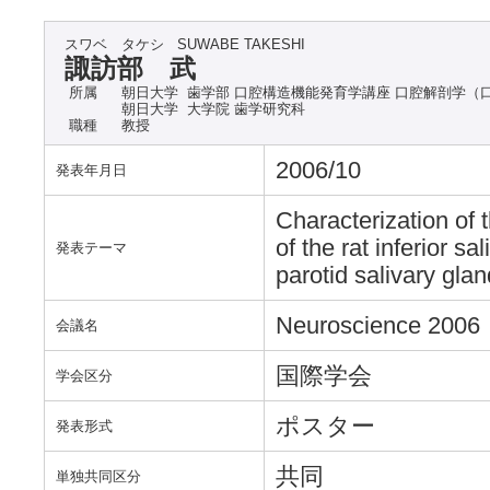
スワベ タケシ
SUWABE TAKESHI
諏訪部 武
所属
朝日大学 歯学部 口腔構造機能発育学講座 口腔解剖学（
朝日大学 大学院 歯学研究科
職種
教授
2006/10
発表年月日
Characterization of 
of the rat inferior 
発表テーマ
parotid salivary glan
Neuroscience 2006
会議名
国際学会
学会区分
ポスター
発表形式
共同
単独共同区分