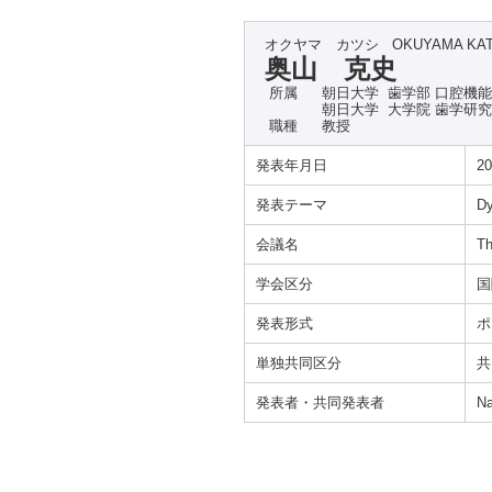
オクヤマ カツシ
OKUYAMA KA
奥山 克史
所属
朝日大学 歯学部 口腔機
朝日大学 大学院 歯学研
職種
教授
発表年月日
20
発表テーマ
Dy
会議名
Th
学会区分
国
発表形式
ポ
単独共同区分
共
発表者・共同発表者
Na