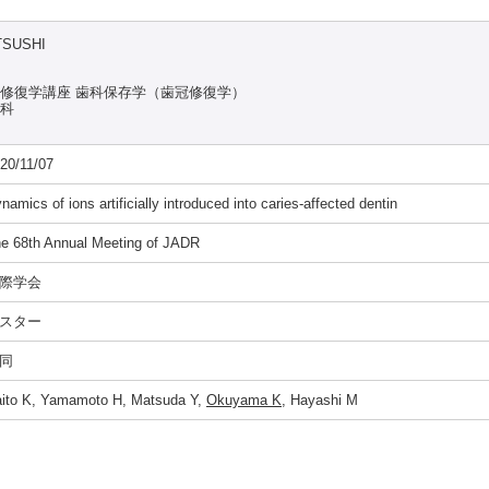
TSUSHI
能修復学講座 歯科保存学（歯冠修復学）
究科
20/11/07
namics of ions artificially introduced into caries-affected dentin
e 68th Annual Meeting of JADR
際学会
スター
同
ito K, Yamamoto H, Matsuda Y,
Okuyama K
, Hayashi M