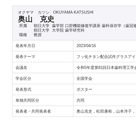
オクヤマ カツシ
OKUYAMA KATSUSHI
奥山 克史
所属
朝日大学 歯学部 口腔機能修復学講座 歯科保存学（歯冠
朝日大学 大学院 歯学研究科
職種
教授
発表年月日
2023/04/16
発表テーマ
フッ化チタン配合試作グラスアイ
会議名
令和5年度第81回日本歯科理工学
学会区分
全国学会
発表形式
ポスター
単独共同区分
共同
発表者・共同発表者
奥山克史，松田康裕，山本洋子，