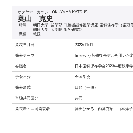
オクヤマ カツシ
OKUYAMA KATSUSHI
奥山 克史
所属
朝日大学 歯学部 口腔機能修復学講座 歯科保存学（歯冠
朝日大学 大学院 歯学研究科
職種
教授
発表年月日
2023/11/11
発表テーマ
In vivo う蝕修復モデルを用
会議名
日本歯科保存学会2023年度秋季学
学会区分
全国学会
発表形式
口頭（一般）
単独共同区分
共同
発表者・共同発表者
神田ひかる，内藤克昭，山本洋子