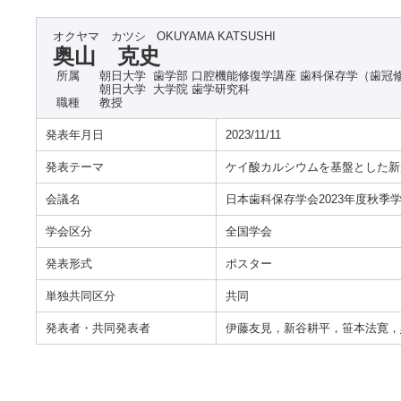
オクヤマ カツシ
OKUYAMA KATSUSHI
奥山 克史
所属
朝日大学 歯学部 口腔機能修復学講座 歯科保存学（歯冠
朝日大学 大学院 歯学研究科
職種
教授
発表年月日
2023/11/11
発表テーマ
ケイ酸カルシウムを基盤とした新
会議名
日本歯科保存学会2023年度秋季学
学会区分
全国学会
発表形式
ポスター
単独共同区分
共同
発表者・共同発表者
伊藤友見，新谷耕平，笹本法寛，