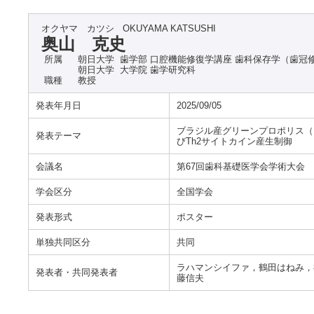
オクヤマ カツシ
OKUYAMA KATSUSHI
奥山 克史
所属
朝日大学 歯学部 口腔機能修復学講座 歯科保存学（歯冠
朝日大学 大学院 歯学研究科
職種
教授
発表年月日
2025/09/05
ブラジル産グリーンプロポリス（BGP
発表テーマ
びTh2サイトカイン産生制御
会議名
第67回歯科基礎医学会学術大会
学会区分
全国学会
発表形式
ポスター
単独共同区分
共同
ラハマンシイファ，鶴田はねみ，
発表者・共同発表者
藤信夫