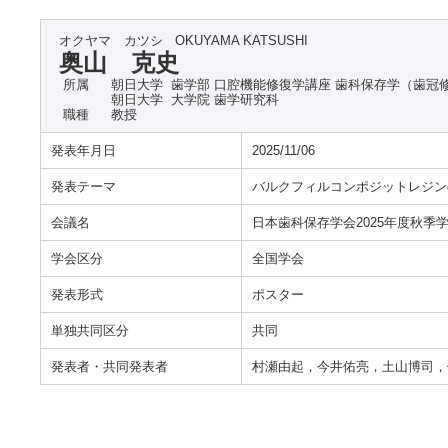
オクヤマ カツシ
OKUYAMA KATSUSHI
奥山 克史
所属
朝日大学 歯学部 口腔機能修復学講座 歯科保存学（歯冠
朝日大学 大学院 歯学研究科
職種
教授
発表年月日
2025/11/06
発表テーマ
バルクフィルコンポジットレジン
会議名
日本歯科保存学会2025年度秋季学
学会区分
全国学会
発表形式
ポスター
単独共同区分
共同
発表者・共同発表者
村瀬由起，今井佑亮，土山博司，