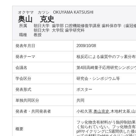
オクヤマ カツシ
OKUYAMA KATSUSHI
奥山 克史
所属
朝日大学 歯学部 口腔機能修復学講座 歯科保存学（歯冠
朝日大学 大学院 歯学研究科
職種
教授
発表年月日
2009/10/08
発表テーマ
核反応による歯質中のフッ素分布測
会議名
第4回高崎量子応用研究シンポジ
学会区分
研究会・シンポジウム等
発表形式
ポスター
単独共同区分
共同
発表者・共同発表者
小松久憲,
奥山克史
,木地村太基,
フッ化物含有材料がう蝕抑制効果
く知られていない。フッ化物含有
概要
pHサイクリングに5週間供した後
べての材料でpHサイクリング後