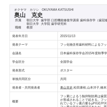
オクヤマ カツシ
OKUYAMA KATSUSHI
奥山 克史
所属
朝日大学 歯学部 口腔機能修復学講座 歯科保存学（歯冠
朝日大学 大学院 歯学研究科
職種
教授
発表年月日
2015/11/13
発表テーマ
フッ化物含有歯科材料によるフッ
会議名
日本歯科保存学会2015年度秋季学術
学会区分
全国学会
発表形式
ポスター
単独共同区分
共同
発表者・共同発表者
奥山克史
,松田康裕,山本洋子,橋
フッ素によるう蝕抑制効果は歯質
が形成されることで起きる。フッ
概要
れているフッ素の量をμPIGE/
フッ素の存在が確認できたが、置