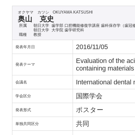
オクヤマ カツシ
OKUYAMA KATSUSHI
奥山 克史
所属
朝日大学 歯学部 口腔機能修復学講座 歯科保存学（歯冠
朝日大学 大学院 歯学研究科
職種
教授
2016/11/05
発表年月日
Evaluation of the ac
発表テーマ
containing materials
International dental
会議名
国際学会
学会区分
ポスター
発表形式
共同
単独共同区分