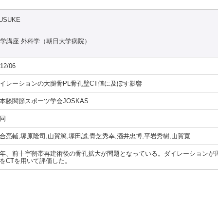
USUKE
科学講座 外科学（朝日大学病院）
12/06
イレーションの大腿骨PL骨孔壁CT値に及ぼす影響
本膝関節スポーツ学会JOSKAS
同
合亮輔
,塚原隆司,山賀篤,塚田誠,青芝秀幸,酒井忠博,平岩秀樹,山賀寛
年、前十宇靭帯再建術後の骨孔拡大が問題となっている。ダイレーションが
をCTを用いて評価した。