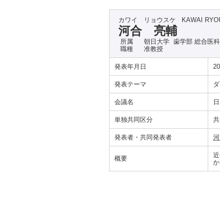
カワイ リョウスケ
KAWAI RYO
河合 亮輔
所属
朝日大学 歯学部 総合医
職種
准教授
発表年月日
20
発表テーマ
ダ
会議名
日
単独共同区分
共
発表者・共同発表者
河
近
概要
か