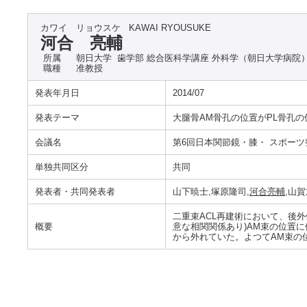
カワイ リョウスケ
KAWAI RYOUSUKE
河合 亮輔
所属
朝日大学 歯学部 総合医科学講座 外科学（朝日大学病院
職種
准教授
発表年月日
2014/07
発表テーマ
大腿骨AM骨孔の位置がPL骨孔
会議名
第6回日本関節鏡・膝・ スポー
単独共同区分
共同
発表者・共同発表者
山下暁士,塚原隆司,
河合亮輔
,山
二重束ACL再建術において、後外
概要
意な相関関係あり)AM束の位置
から外れていた。よつてAM束の