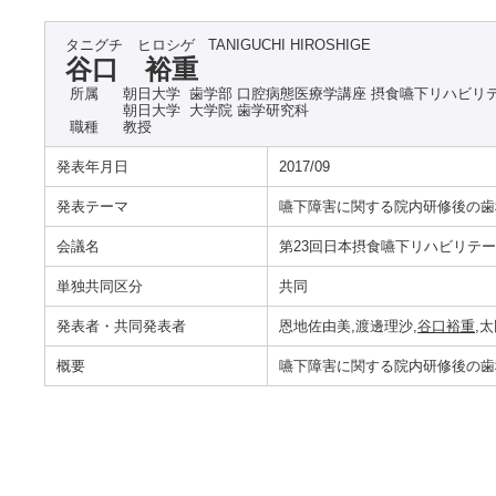
タニグチ ヒロシゲ
TANIGUCHI HIROSHIGE
谷口 裕重
所属
朝日大学 歯学部 口腔病態医療学講座 摂食嚥下リハビリ
朝日大学 大学院 歯学研究科
職種
教授
発表年月日
2017/09
発表テーマ
嚥下障害に関する院内研修後の歯
会議名
第23回日本摂食嚥下リハビリテ
単独共同区分
共同
発表者・共同発表者
恩地佐由美,渡邊理沙,
谷口裕重
,
概要
嚥下障害に関する院内研修後の歯