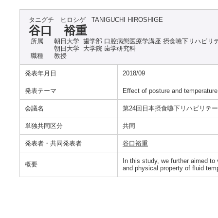
タニグチ ヒロシゲ
TANIGUCHI HIROSHIGE
谷口 裕重
所属
朝日大学 歯学部 口腔病態医療学講座 摂食嚥下リハビリ
朝日大学 大学院 歯学研究科
職種
教授
発表年月日
2018/09
発表テーマ
Effect of posture and temperature
会議名
第24回日本摂食嚥下リハビリテ
単独共同区分
共同
発表者・共同発表者
谷口裕重
In this study, we further aimed t
概要
and physical property of fluid tem