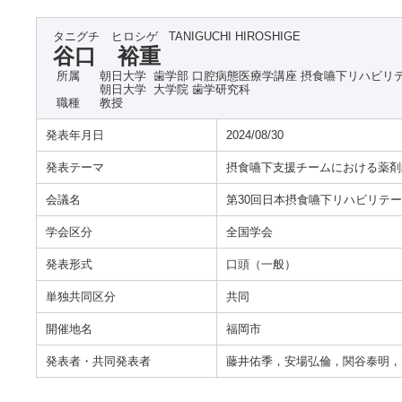
タニグチ ヒロシゲ
TANIGUCHI HIROSHIGE
谷口 裕重
所属
朝日大学 歯学部 口腔病態医療学講座 摂食嚥下リハビリ
朝日大学 大学院 歯学研究科
職種
教授
発表年月日
2024/08/30
発表テーマ
摂食嚥下支援チームにおける薬剤
会議名
第30回日本摂食嚥下リハビリテ
学会区分
全国学会
発表形式
口頭（一般）
単独共同区分
共同
開催地名
福岡市
発表者・共同発表者
藤井佑季，安場弘倫，関谷泰明，